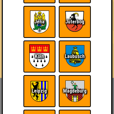
3 Teams
Jena
Jüterbog
14.07.2022
von
ohne Smartphone aufgeschmissen
16.05.2024
von
Stammwürze
18.06.2026
von
die Bräutinnen des Reanimators
Köln
Laubusch
Inhaber & Geschäftsführer:
Leipzig
Magdeburg
Georg Martin // Quizlabor
Sandower Straße 56
03046 Cottbus
info@quizlabor.de