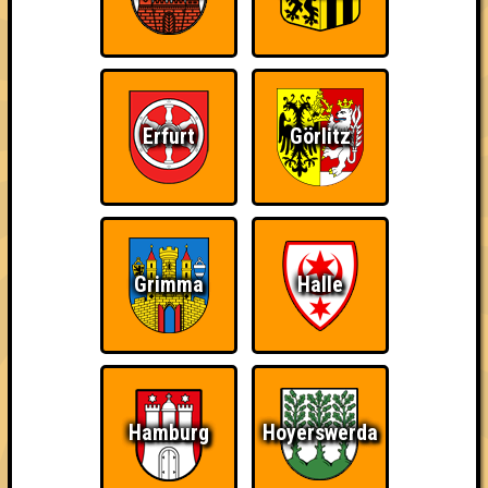
~ Noch nicht erreicht ~
Erfurt
Görlitz
Grimma
Halle
Hamburg
Hoyerswerda