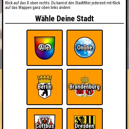
Klick auf das X oben rechts. Du kannst den Stadtfilter jederzeit mit Klick
auf das Wappen ganz oben links ändern:
Wähle Deine Stadt
Alle
Online
BUCHEN
RESERVIERUNG
HIGHSCORE
EVENTS
ÜBER UNS
FAQ
Berlin
Brandenburg
Ich war da, vor 3000 Jahren
Cottbus
Dresden
Nehmt an 400 Quizlaboren teil