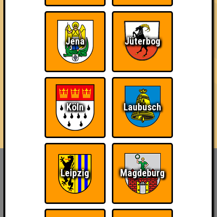
3 Teams
Jena
Jüterbog
14.07.2022
von
ohne Smartphone aufgeschmissen
16.05.2024
von
Stammwürze
18.06.2026
von
die Bräutinnen des Reanimators
Köln
Laubusch
Inhaber & Geschäftsführer:
Leipzig
Magdeburg
Georg Martin // Quizlabor
Sandower Straße 56
03046 Cottbus
info@quizlabor.de