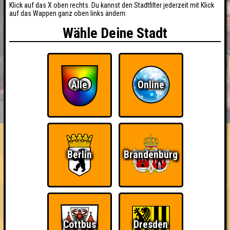
Klick auf das X oben rechts. Du kannst den Stadtfilter jederzeit mit Klick
auf das Wappen ganz oben links ändern:
Wähle Deine Stadt
Alle
Online
BUCHEN
RESERVIERUNG
HIGHSCORE
EVENTS
ÜBER UNS
FAQ
Berlin
Brandenburg
Ich war da, vor 3000 Jahren
Cottbus
Dresden
Nehmt an 400 Quizlaboren teil