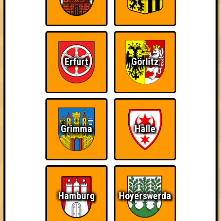
~ Noch nicht erreicht ~
Erfurt
Görlitz
Grimma
Halle
Hamburg
Hoyerswerda