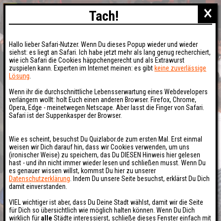
×
Tach!
Hallo lieber Safari-Nutzer. Wenn Du dieses Popup wieder und wieder
siehst: es liegt an Safari. Ich habe jetzt mehr als lang genug recherchiert,
wie ich Safari die Cookies häppchengerecht und als Extrawurst
zuspielen kann. Experten im Internet meinen: es gibt
keine zuverlässige
Lösung
.
Wenn ihr die durchschnittliche Lebensserwartung eines Webdevelopers
verlängern wollt: holt Euch einen anderen Browser. Firefox, Chrome,
Opera, Edge - meinetwegen Netscape. Aber lasst die Finger von Safari.
Safari ist der Suppenkasper der Browser.
Wie es scheint, besuchst Du Quizlabor.de zum ersten Mal. Erst einmal
weisen wir Dich darauf hin, dass wir Cookies verwenden, um uns
(ironischer Weise) zu speichern, das Du DIESEN Hinweis hier gelesen
hast - und ihn nicht immer wieder lesen und schließen musst. Wenn Du
es genauer wissen willst, kommst Du hier zu unserer
Datenschutzerklärung
. Indem Du unsere Seite besuchst, erklärst Du Dich
damit einverstanden.
VIEL wichtiger ist aber, dass Du Deine Stadt wählst, damit wir die Seite
für Dich so übersichtlich wie möglich halten können. Wenn Du Dich
wirklich für
alle
Städte interessierst, schließe dieses Fenster einfach mit