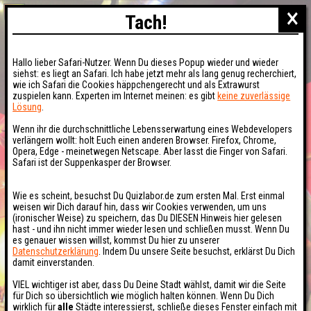
×
Tach!
Hallo lieber Safari-Nutzer. Wenn Du dieses Popup wieder und wieder
siehst: es liegt an Safari. Ich habe jetzt mehr als lang genug recherchiert,
wie ich Safari die Cookies häppchengerecht und als Extrawurst
zuspielen kann. Experten im Internet meinen: es gibt
keine zuverlässige
Lösung
.
Wenn ihr die durchschnittliche Lebensserwartung eines Webdevelopers
verlängern wollt: holt Euch einen anderen Browser. Firefox, Chrome,
Opera, Edge - meinetwegen Netscape. Aber lasst die Finger von Safari.
Safari ist der Suppenkasper der Browser.
Wie es scheint, besuchst Du Quizlabor.de zum ersten Mal. Erst einmal
weisen wir Dich darauf hin, dass wir Cookies verwenden, um uns
(ironischer Weise) zu speichern, das Du DIESEN Hinweis hier gelesen
hast - und ihn nicht immer wieder lesen und schließen musst. Wenn Du
es genauer wissen willst, kommst Du hier zu unserer
Datenschutzerklärung
. Indem Du unsere Seite besuchst, erklärst Du Dich
damit einverstanden.
VIEL wichtiger ist aber, dass Du Deine Stadt wählst, damit wir die Seite
für Dich so übersichtlich wie möglich halten können. Wenn Du Dich
wirklich für
alle
Städte interessierst, schließe dieses Fenster einfach mit