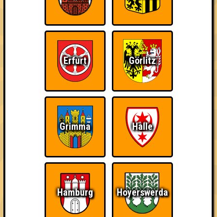
Erfurt
Görlitz
Grimma
Halle
Hamburg
Hoyerswerda