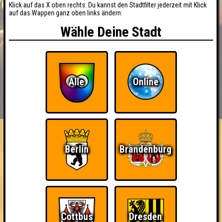
Klick auf das X oben rechts. Du kannst den Stadtfilter jederzeit mit Klick
auf das Wappen ganz oben links ändern:
Wähle Deine Stadt
Alle
Online
BUCHEN
RESERVIERUNG
HIGHSCORE
EVENTS
ÜBER UNS
FAQ
Berlin
Brandenburg
The Amount of Teilnahmen is too
damn high
Nehmt an 300 Quizlaboren teil
~ Noch nicht erreicht ~
Cottbus
Dresden